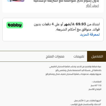
بدون رسوم تأخير، متوافقة مع الشريعة الإسلامية
اعرف أكثر
التفاصيل
تقييمات
مميزات المنتج
عربة ضيافة وتقديم من الحديد وخشب قشرة السنديان الطبيعي
بالاضافة الى مسكة اليد المصممة بشكل وملمس رائع
مجهزة برفوف مدموجة ب قشرة السنديان تضيف شكل ومنظر رائع
المقاسات :
110*40 سم
الارتفاع 80 سم
*تجهيز الطلبات من 2-8 أيام عمل
*لخدمتك والاستفسار طريق الواتسب .