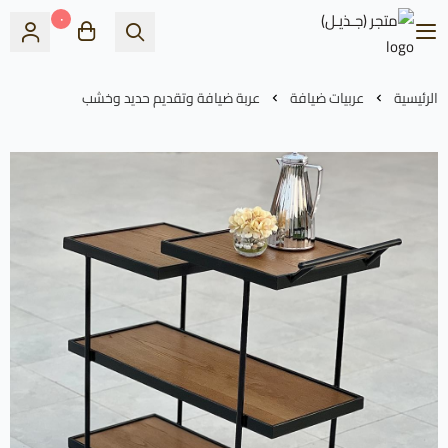
٠
متجر (جـذيـل)
الرئيسية
عربيات ضيافة
عربة ضيافة وتقديم حديد وخشب