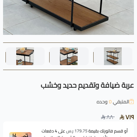
عربة ضيافة وتقديم حديد وخشب
المتبقي
0
وحده
٧١٩
٨٨٠
أو قسم فاتورتك بقيمة
179.75 ر.س
على
4
دفعات