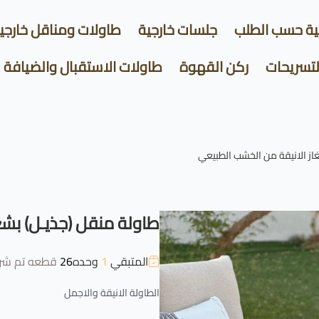
ية حسب الطلب
جلسات خارجية
طاولات ومناقل خارجي
لتسريحات
ركن القهوة
طاولات الاستقبال والضيافة
از الانيقة من الخشب الطبيعي
طاولة منقل (جذيـل) بشع
المتبقي
1
وحده
26
قطعه تم شرا
الطاولة الانيقة والاجمل