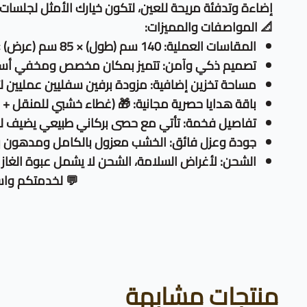
إضاءة وتدفئة مريحة للعين، لتكون خيارك الأمثل لجلسات 
📐 المواصفات والمميزات:
المقاسات العملية: 140 سم (طول) × 85 سم (عرض) × 50 سم (ارتفاع).
تصميم ذكي وآمن: تتميز بمكان مخصص ومخفي أسفل ال
مساحة تخزين إضافية: مزودة برفين سفليين عمليين لت
باقة هدايا حصرية مجانية: 🎁 (غطاء خشبي للمنقل + غطاء حماية خارجي VC
تفاصيل فخمة: تأتي مع حصى بركاني طبيعي يضيف لمس
جودة وعزل فائق: الخشب معزول بالكامل ومدهون بطبق
الشحن: لأغراض السلامة، الشحن لا يشمل عبوة الغاز (
💬 لخدمتكم واست
منتجات مشابهة