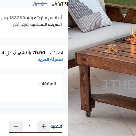
٧٢٩
١٬٥٠٠
أو قسم فاتورتك بقيمة
182.25 ر.س
ع
الشريعة الإسلامية
اعرف أكثر
المرفقات
الكمية