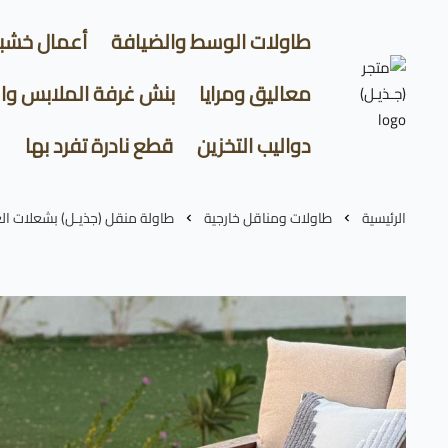
طاولات الوسط والضيافة
أعمال خشب
معاليق ومرايا
بنش غرفة الملابس وا
متجر (جـذيـل)
دواليب التخزين
قطع نادرة تفرد بها
الرئيسية
طاولات ومناقل خارجية
طاولة منقل (جذيـل) بشعلات الغ