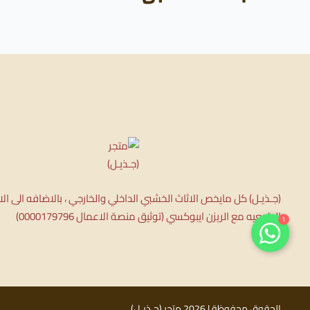
(جـذيـل) كل مايخص الاثاث الخشبي الداخلي والخارجي ، بالاضافه الى ا
الطبيعيه مع الريزن ايبوكسي (توثيق منصة الاعمال 0000179796)
1
الحقوق محفوظة | 2026
متجر (جـذيـل)