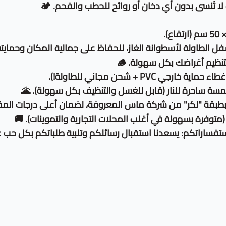
لا تُنسى بدون أي دخان أو روائح للحطب والفحم. 🏕️
طاولة لأسطوانة الغاز، للحفاظ على جمالية المكان وحمايته 
نظيم أغراضك بكل سهولة. 🪵
P + شحن مجاني للطاولة!).
ة ساحرة للنار (قابل للغسل والتنظيف بكل سهولة). 🌋
ة "لكر" من شركة ماس المعروفة، لضمان أعلى درجات المقاومة
متوفرة بسهولة في أغلب المحلات التجارية والتموينات). 🚚
فساراتكم: يسعدنا استقبال رسائلكم وتلبية طلباتكم بكل حب عب