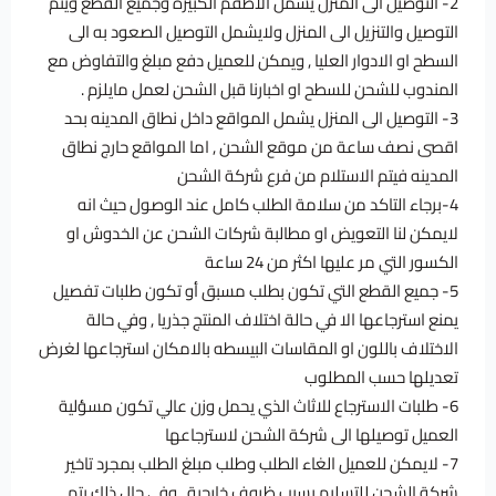
2- التوصيل الى المنزل يشمل الاطقم الكبيرة وجميع القطع ويتم
التوصيل والتنزيل الى المنزل ولايشمل التوصيل الصعود به الى
السطح او الادوار العليا , ويمكن للعميل دفع مبلغ والتفاوض مع
المندوب للشحن للسطح او اخبارنا قبل الشحن لعمل مايلزم .
3- التوصيل الى المنزل يشمل المواقع داخل نطاق المدينه بحد
اقصى نصف ساعة من موقع الشحن , اما المواقع حارج نطاق
المدينه فيتم الاستلام من فرع شركة الشحن
4-برجاء التاكد من سلامة الطلب كامل عند الوصول حيث انه
لايمكن لنا التعويض او مطالبة شركات الشحن عن الخدوش او
الكسور التي مر عليها اكثر من 24 ساعة
5- جميع القطع التي تكون بطلب مسبق أو تكون طلبات تفصيل
يمنع استرجاعها الا في حالة اختلاف المنتج جذريا , وفي حالة
الاختلاف باللون او المقاسات البيسطه بالامكان استرجاعها لغرض
تعديلها حسب المطلوب
6- طلبات الاسترجاع للاثاث الذي يحمل وزن عالي تكون مسؤلية
العميل توصيلها الى شركة الشحن لاسترجاعها
7- لايمكن للعميل الغاء الطلب وطلب مبلغ الطلب بمجرد تاخير
شركة الشحن للتسليم بسبب ظروف خارجية , وفي حال ذلك يتم