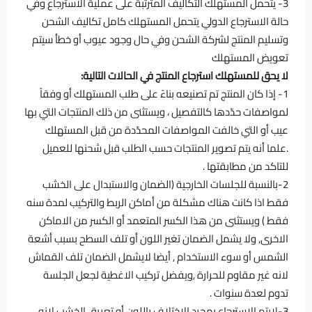
3- يتحمل المستهلك التكاليف المترتبة على عملية الاسترجاع وفي
حالة الاسترجاع الدولي يتحمل المستهلك كامل تكاليف الشحن
وتسليم المنتج لشركة الشحن وفي حال وجود عيوب أو خطأ سيتم
تعويض المستهلك
لا يحق للمستهلك استرجاع المنتج في الحالات التالية:
1- إذا كان المنتج تم تصنيعه بناءً على طلب المستهلك أو وفقاً
لمواصفات حدّدها كالتفصيل ، ويستثنى من ذلك المنتجات التي بها
عيب أو التي خالفت المواصفات المحدّدة من قبل المستهلك
.علما أنه يتم تصوير المنتجات حسب الطلب قبل شحنها للعميل
للتاكد من مطابقتها .
2-بالنسبة للجلسات الخارجية (الضمان والاستبدال على الخشب
فقط اذا كانت هناك مشكلة من أماكن الربط والتركيب لمدة سنه
فقط ) ويستثنى من هذا الكسر المتعمد أو الكسر من الاماكن
الاخرى, ولا يشمل الضمان تغير اللون أو تلف السطح بسبب أشعة
الشمس أو سوء الاستخدام , أيضا لايشمل الضمان تلف القماش
لانه غير مقاوم للحرارة ,ويفضل تركيب الاغطية لجعل الجلسة
تدوم لعدة سنوات .
3-لايتم الاسترحاع بمجرد الاختلاف باللون أو تعريق الخشب لانه