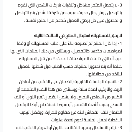
3-لا يتحمل المتجر مشاكل وتلفيات شركات الشحن التي تقوم
بالتوصيل , وفي حال حدوث عيوب من شركة الشحن يتم التواصل
والحصول على حل يرضي العميل كدعم من المتجر نفسة .
لا يحق للمستهلك استبدال المنتج في الحالات التالية:
1- إذا كان المنتج تم تصنيعه بناءً على طلب المستهلك أو وفقاً
لمواصفات حدّدها كالتفصيل ، ويستثنى من ذلك المنتجات التي بها
عيب أو التي خالفت المواصفات المحدّدة من قبل المستهلك
.علما أنه يتم تصوير المنتجات حسب الطلب قبل شحنها للعميل
للتاكد من مطابقتها .
2-بالنسبة للجلسات الخارجية (الضمان على الخشب من أماكن
الربط والتركيب لمدة سنه) ويستثنى من هذا الكسر المتعمد أو
الكسر من الاماكن الاخرى, ولا يشمل الضمان تغير اللون أو تلف
السطح بسبب أشعة الشمس أو سوء الاستخدام , أيضا لايشمل
الضمان تلف القماش لانه غير مقاوم للحرارة ,ويفضل تركيب
الاغطية لجعل الجلسة تدوم لعدة سنوات .
3-لايتم الاستبدال بمجرد الاختلاف باللون أو تعريق الخشب لانه