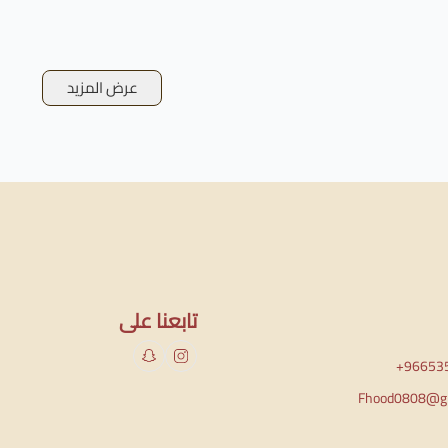
عرض المزيد
تابعنا على
+96653
Fhood0808@gm