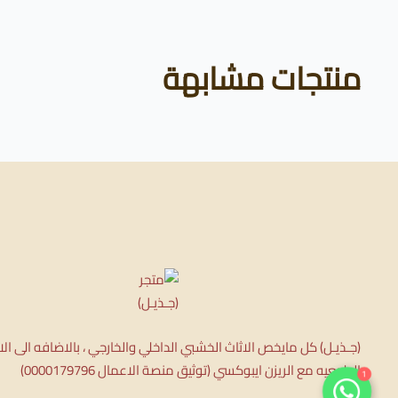
منتجات مشابهة
(جـذيـل) كل مايخص الاثاث الخشبي الداخلي والخارجي ، بالاضافه الى ا
1
الطبيعيه مع الريزن ايبوكسي (توثيق منصة الاعمال 0000179796)