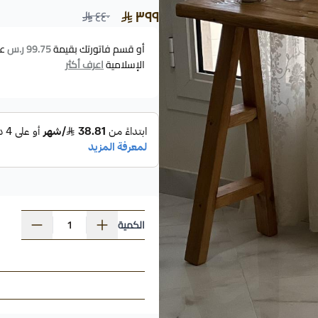
٣٩٩
٤٤٠
أو قسم فاتورتك بقيمة
99.75 ر.س
عل
الإسلامية
اعرف أكثر
الكمية