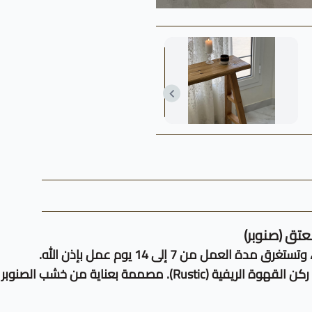
تق (صنوبر)
مل من 7 إلى 14 يوم عمل بإذن الله.
أضف لمسة من الدفء والجمال إلى مساحتك مع طاولة ركن القهوة الري