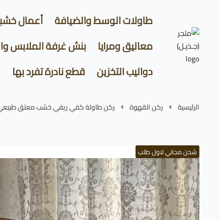
طاولات الوسط والضيافة
أعمال خشب
معاليق ومرايا
بنش غرفة الملابس وا
متجر (جـذيـل)
دواليب التخزين
قطع نادرة تفرد بها
الرئيسية
ركن القهوة
ركن طاولة كفي ريفي خشب معتق طبيعي
شحن مجاني لاول طلب