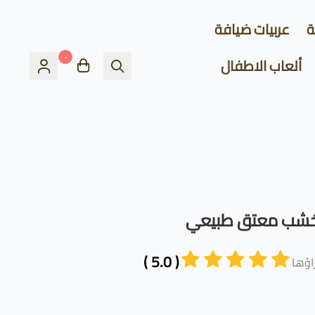
ة
عربيات ضيافة
٠
ألعاب الاطفال
خشب معتق طبيعي
( 5.0 )
ؤها