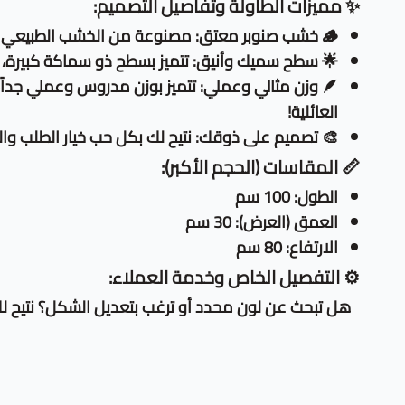
✨ مميزات الطاولة وتفاصيل التصميم:
🪵 خشب صنوبر معتق: مصنوعة من الخشب الطبيعي الذي تم تعتيقه باحترافية ليظهر بهذا الشكل الريفي الجميل والفريد.
🌟 سطح سميك وأنيق: تتميز بسطح ذو سماكة كبيرة، تم
🪶 وزن مثالي وعملي: تتميز بوزن مدروس وعملي جداً
العائلية!
🎨 تصميم على ذوقك: نتيح لك بكل حب خيار الطلب و
📏 المقاسات (الحجم الأكبر):
الطول: 100 سم
العمق (العرض): 30 سم
الارتفاع: 80 سم
⚙️ التفصيل الخاص وخدمة العملاء:
هل تبحث عن لون محدد أو ترغب بتعديل الشكل؟ نتيح لك