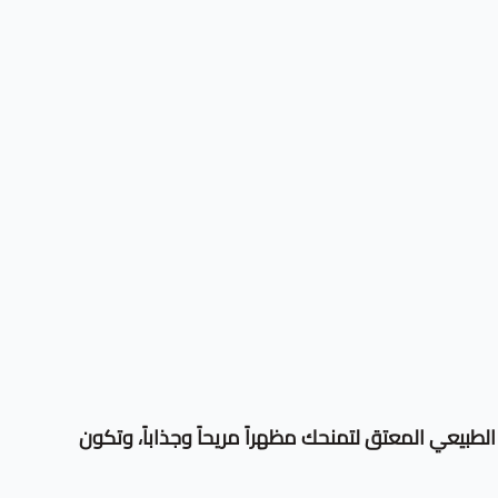
فية (Rustic). مصممة بعناية من خشب الصنوبر الطبيعي المعتق لتمنحك مظهراً مريحاً وجذاباً، وتكون