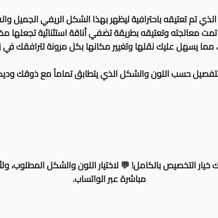
ت معالجته وتعتيقه بطريقة تضفي أناقة استثنائية تجعلها مختلف
، مما يسهل عليك نقلها وتغيير مكانها بكل مرونة لترافقك في زو
التفصيل حسب اللون والشكل الذي يتطابق تماماً مع ذوقك ودي
 خيار التخصيص بالكامل! 💬 لاختيار اللون والشكل المطلوب، 
مباشرة عبر الواتساب.