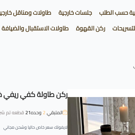
ية حسب الطلب
جلسات خارجية
طاولات ومناقل خارجي
لتسريحات
ركن القهوة
طاولات الاستقبال والضيافة
ركن طاولة كفي ريفي 
المتبقي
2
وحده
21
قطعه تم شرا
لايفوتك سعر خاص حاليا وشحن مجاني