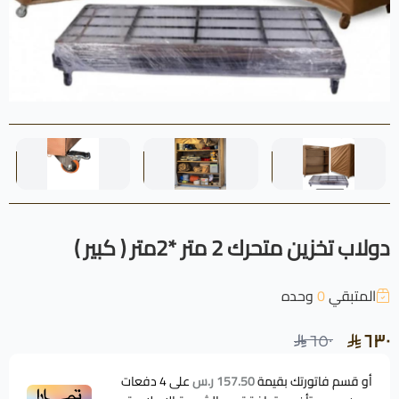
دولاب تخزين متحرك 2 متر *2متر ( كبير )
المتبقي
0
وحده
٦٣٠
٦٥٠
أو قسم فاتورتك بقيمة
157.50 ر.س
على
4
دفعات