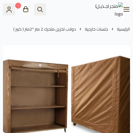
٠
متجر (جـذيـل)
الرئيسية
جلسات خارجية
دولاب تخزين متحرك 2 متر *2متر ( كبير )