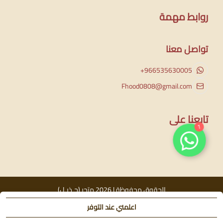
روابط مهمة
تواصل معنا
+966535630005
Fhood0808@gmail.com
تابعنا على
1
الحقوق محفوظة | 2026
متجر (جـذيـل)
اعلمني عند التوفر