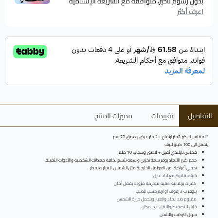
بدون رسوم تأخير، متوافقة مع الشريعة الإسلامية
اعرف أكثر
التفاصيل
تقييمات
مميزات المنتج
*المقاس الاكبر 2متر ارتفاع + 2 متر عرض وعمق 70 سم
يتحمل الى 100 كيلو للرف
قماش تايلندي ثقيل + لاصق وسحاب 10 ملم
حجم كبير الأبعاد يوفر سعة تخزين واسعة تتسع لكافة معداتك الشخصية والأدوات الثقيلة.
يحمي أغراضك من العوامل الخارجية مثل الشمس، الغبار والمطر.
شبك بقلاوة مع لباد عازل
كفرات برتقاليه اصليه متحركة مزوده بقفل أمان
يتوفر ب 3 رفوف او اربع حسب الطلب
مقاوم ضد الماء والغبار ويتحمل حرارة الشمس
قابل للتصفيط والنقل لاي مكان
سهل التركيب والشحن