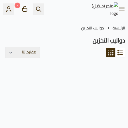
٠
متجر (جـذيـل)
الرئيسية
دواليب التخزين
دواليب التخزين